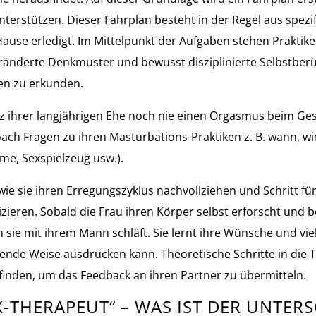
nterstützen. Dieser Fahrplan besteht in der Regel aus spezi
Hause erledigt. Im Mittelpunkt der Aufgaben stehen Prakti
ränderte Denkmuster und bewusst disziplinierte Selbstberü
en zu erkunden.
trotz ihrer langjährigen Ehe noch nie einen Orgasmus beim 
-Coach Fragen zu ihren Masturbations-Praktiken z. B. wann, w
ilme, Sexspielzeug usw.).
wie sie ihren Erregungszyklus nachvollziehen und Schritt 
zieren. Sobald die Frau ihren Körper selbst erforscht und 
n sie mit ihrem Mann schläft. Sie lernt ihre Wünsche und vi
de Weise ausdrücken kann. Theoretische Schritte in die Ta
 finden, um das Feedback an ihren Partner zu übermitteln.
X-THERAPEUT“ – WAS IST DER UNTER