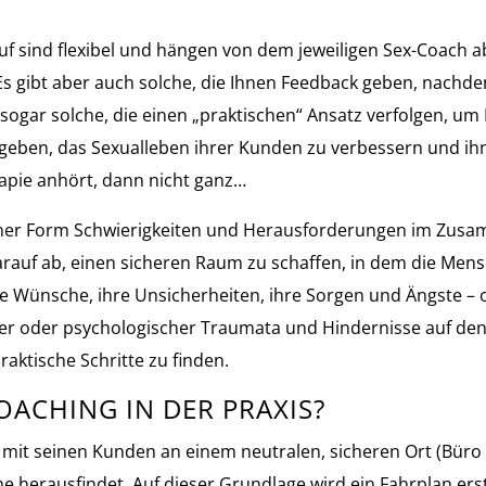
 sind flexibel und hängen von dem jeweiligen Sex-Coach ab. 
gibt aber auch solche, die Ihnen Feedback geben, nachdem 
gar solche, die einen „praktischen“ Ansatz verfolgen, um Ih
u geben, das Sexualleben ihrer Kunden zu verbessern und ih
apie anhört, dann nicht ganz…
er Form Schwierigkeiten und Herausforderungen im Zusamm
arauf ab, einen sicheren Raum zu schaffen, in dem die Men
re Wünsche, ihre Unsicherheiten, ihre Sorgen und Ängste – 
ler oder psychologischer Traumata und Hindernisse auf den
aktische Schritte zu finden.
OACHING IN DER PRAXIS?
 mit seinen Kunden an einem neutralen, sicheren Ort (Büro o.
rausfindet. Auf dieser Grundlage wird ein Fahrplan erst