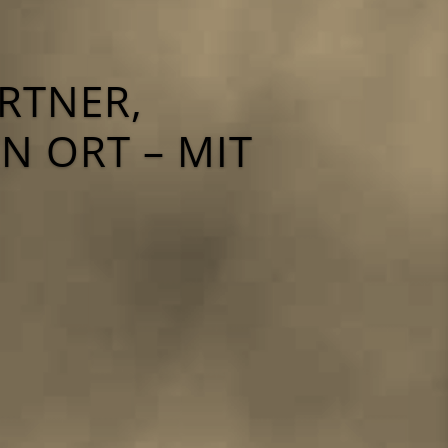
RTNER,
N ORT – MIT