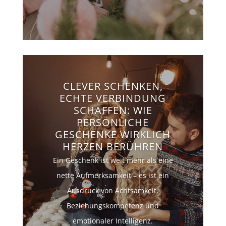
CLEVER SCHENKEN,
ECHTE VERBINDUNG
SCHAFFEN: WIE
PERSÖNLICHE
GESCHENKE WIRKLICH
HERZEN BERÜHREN
Ein Geschenk ist weit mehr als eine
nette Aufmerksamkeit – es ist ein
Ausdruck von Achtsamkeit,
Beziehungskompetenz und
emotionaler Intelligenz.