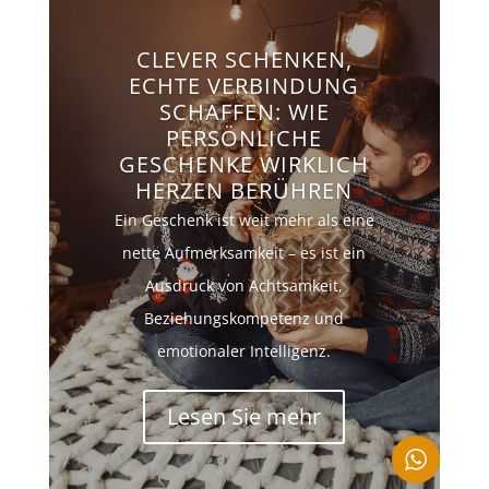
CLEVER SCHENKEN,
ECHTE VERBINDUNG
SCHAFFEN: WIE
PERSÖNLICHE
GESCHENKE WIRKLICH
HERZEN BERÜHREN
Ein Geschenk ist weit mehr als eine
nette Aufmerksamkeit – es ist ein
Ausdruck von Achtsamkeit,
Beziehungskompetenz und
emotionaler Intelligenz.
Lesen Sie mehr