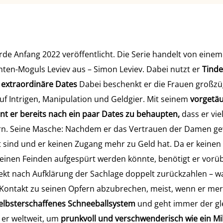
urde Anfang 2022 veröffentlicht. Die Serie handelt von ein
nten-Moguls Leviev aus – Simon Leviev. Dabei nutzt er
Tinde
 extraordinäre Dates
Dabei beschenkt er die Frauen großzüg
auf Intrigen, Manipulation und Geldgier. Mit seinem
vorgetäu
nt er bereits nach ein paar Dates zu behaupten,
dass er vie
n. Seine Masche: Nachdem er das Vertrauen der Damen gewo
 sind und er keinen Zugang mehr zu Geld hat. Da er keine
seinen Feinden aufgespürt werden könnte, benötigt er vor
ekt nach Aufklärung der Sachlage doppelt zurückzahlen – wa
 Kontakt zu seinen Opfern abzubrechen, meist, wenn er mer
elbsterschaffenes Schneeballsystem
und geht immer der gl
 er weltweit, um
prunkvoll und verschwenderisch wie ein Mil